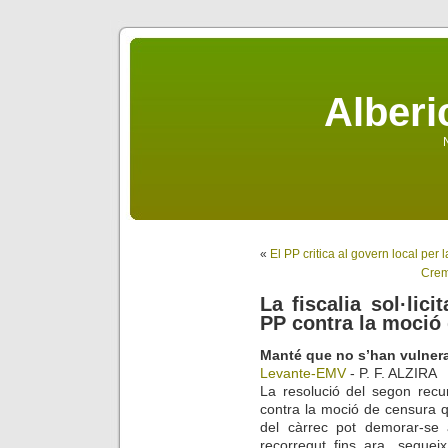
Alberi
N
«
El PP critica al govern local per 
Crem
La fiscalia sol·lici
PP contra la moció 
Manté que no s’han vulnera
Levante-EMV
- P. F. ALZIRA ­
La resolució del segon recur
contra la moció de censura 
del càrrec pot demorar-se
recorregut fins ara, seguei