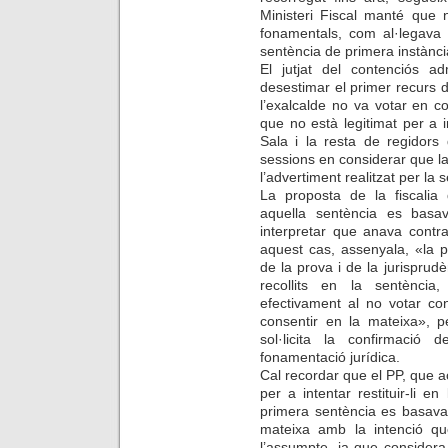
Ministeri Fiscal manté que 
fonamentals, com al·legava S
sentència de primera instànc
El jutjat del contenciós a
desestimar el primer recurs 
l’exalcalde no va votar en co
que no està legitimat per a
Sala i la resta de regidors
sessions en considerar que la 
l’advertiment realitzat per la 
La proposta de la fiscalia
aquella sentència es basav
interpretar que anava contr
aquest cas, assenyala, «la pa
de la prova i de la jurisprudè
recollits en la sentència
efectivament al no votar co
consentir en la mateixa», p
sol·licita la confirmació
fonamentació jurídica.
Cal recordar que el PP, que a
per a intentar restituir-li en
primera sentència es basava
mateixa amb la intenció qu
l’assumpte, ja que considera 