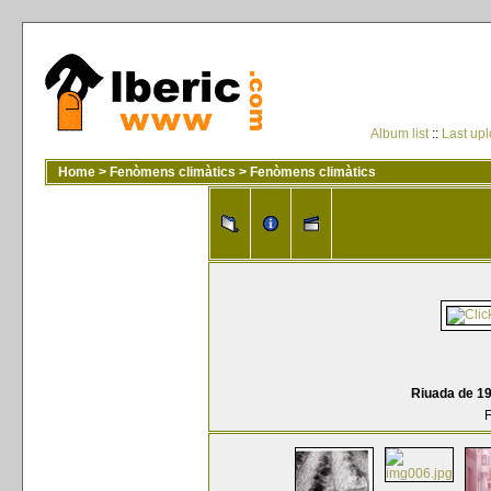
Album list
::
Last up
Home
>
Fenòmens climàtics
>
Fenòmens climàtics
Riuada de 198
F