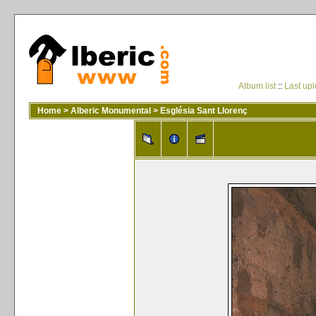
Album list
::
Last up
Home
>
Alberic Monumental
>
Església Sant Llorenç