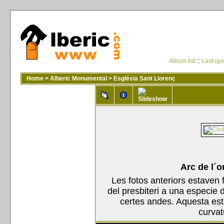
Album list
::
Last up
Home
>
Alberic Monumental
>
Església Sant Llorenç
Arc de l´o
Les fotos anteriors estaven 
del presbiteri a una especi
certes andes. Aquesta est
curvat